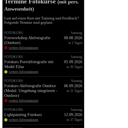
Termine Fotokurse
(mit pers.
Anwesenheit)
Lust auf einen Kurs mit Training und Feedback?
Folgende Termine sind geplant:
FOTOKURS:
Samstag
Fotoworkshop Aktfotografie
08.08.2026
(Outdoor)
in 2 Tagen
weitere Informationen
FOTOKURS:
Samstag
Fotokurs Porträtfotografie mit
05.09.2026
Model Elisa
in 30 Tagen
weitere Informationen
FOTOKURS:
Sonntag
Fotokurs Aktfotografie Outdoor
06.09.2026
(Modul: Umgebung integrieren -
in 31 Tagen
Outdoor)
weitere Informationen
FOTOKURS:
Samstag
Lightpainting Fotokurs
12.09.2026
weitere Informationen
in 37 Tagen