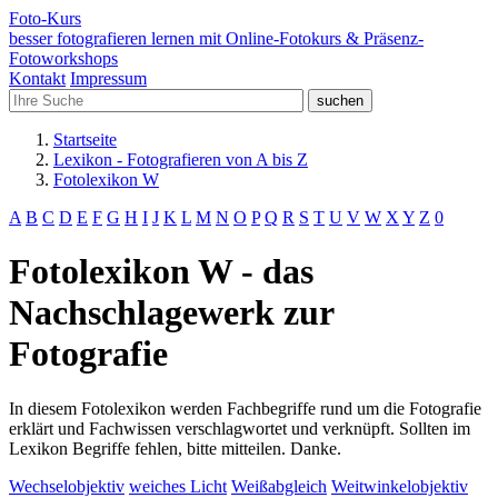
Foto-
Kurs
besser fotografieren lernen mit Online-Fotokurs & Präsenz-
Fotoworkshops
Kontakt
Impressum
Startseite
Lexikon - Fotografieren von A bis Z
Fotolexikon W
A
B
C
D
E
F
G
H
I
J
K
L
M
N
O
P
Q
R
S
T
U
V
W
X
Y
Z
0
Fotolexikon W - das
Nachschlagewerk zur
Fotografie
In diesem Fotolexikon werden Fachbegriffe rund um die Fotografie
erklärt und Fachwissen verschlagwortet und verknüpft. Sollten im
Lexikon Begriffe fehlen, bitte mitteilen. Danke.
Wechselobjektiv
weiches Licht
Weißabgleich
Weitwinkelobjektiv