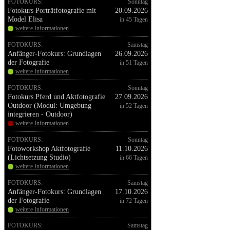
FOTOKURS:
Sonntag
Fotokurs Porträtfotografie mit
20.09.2026
Model Elisa
in 45 Tagen
weitere Informationen
FOTOKURS:
Samstag
Anfänger-Fotokurs: Grundlagen
26.09.2026
der Fotografie
in 51 Tagen
weitere Informationen
FOTOKURS:
Sonntag
Fotokurs Pferd und Aktfotografie
27.09.2026
Outdoor (Modul: Umgebung
in 52 Tagen
integrieren - Outdoor)
weitere Informationen
FOTOKURS:
Sonntag
Fotoworkshop Aktfotografie
11.10.2026
(Lichtsetzung Studio)
in 66 Tagen
weitere Informationen
FOTOKURS:
Samstag
Anfänger-Fotokurs: Grundlagen
17.10.2026
der Fotografie
in 72 Tagen
weitere Informationen
FOTOKURS:
Samstag