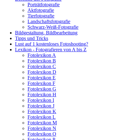
Porträtfotografie
Aktfotografie
Tierfotografie
Landschaftsfotografie
Schwarz-Weiß-Fo­to­gra­fie
Bildgestaltung, Bildbearbeitung
Tipps und Tricks
Lust auf 1 kostenloses Fotoshooting?
Lexikon - Fotografieren von A bis Z
Fotolexikon A
Fotolexikon B
Fotolexikon C
Fotolexikon D
Fotolexikon E
Fotolexikon F
Fotolexikon G
Fotolexikon H
Fotolexikon I
Fotolexikon J
Fotolexikon K
Fotolexikon L
Fotolexikon M
Fotolexikon N
Fotolexikon O
Fotolexikon P