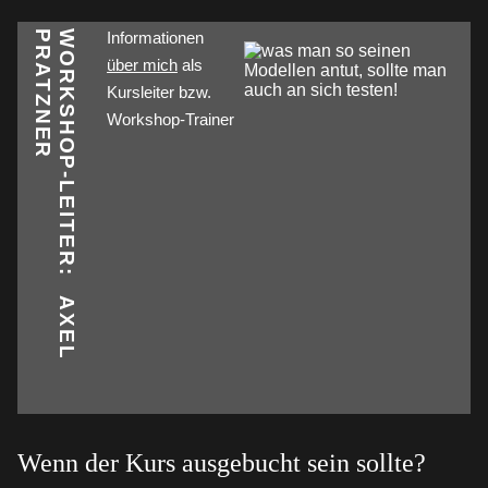
R
W
O
R
K
S
H
O
P
-
L
E
I
T
E
R
:
A
X
E
L
P
R
A
T
Z
N
E
Informationen
über mich
als
Kursleiter bzw.
Workshop-Trainer
Wenn der Kurs ausgebucht sein sollte?