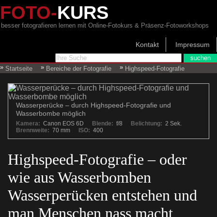
FOTO-
KURS
besser fotografieren lernen mit Online-Fotokurs & Präsenz-Fotoworkshops
Kontakt
Impressum
Startseite
Bereiche der Fotografie
Highspeed-Fotografie
Wasserperücke – durch Highspeed-Fotografie und
Wasserbombe möglich
Kamera:
Canon EOS 6D
Blende:
f/8
Belichtung:
2 Sek.
Brennweite:
70 mm
ISO:
400
Highspeed-Fotografie – oder
wie aus Wasserbomben
Wasserperücken entstehen und
man Menschen nass macht