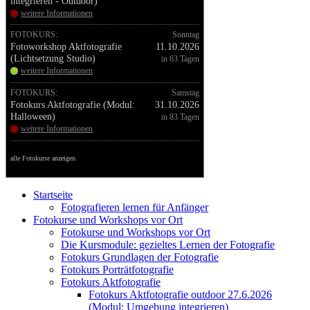
integrieren - Outdoor)
weitere Informationen
FOTOKURS:
Sonntag
Fotoworkshop Aktfotografie
11.10.2026
(Lichtsetzung Studio)
in 63 Tagen
weitere Informationen
FOTOKURS:
Samstag
Fotokurs Aktfotografie (Modul:
31.10.2026
Halloween)
in 83 Tagen
weitere Informationen
alle Fotokurse anzeigen
Startseite
Fotografieren lernen für Anfänger
Fotokurse und Workshops vor Ort
Fotokurse und Workshops vor Ort
Die Kursmodule: gezieltes Lernen der Fotografie
Fotokurs Grundlagen der Fotografie
Fotokurs Porträtfotografie
Fotokurs Aktfotografie
Fotokurs Aktfotografie outdoor 27.6.2026
(Modul: Umgebung integrieren)