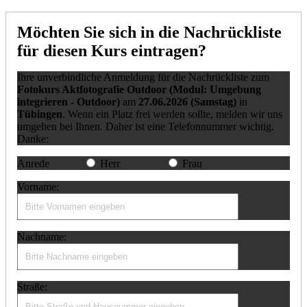
Möchten Sie sich in die Nachrückliste
für diesen Kurs eintragen?
Ihre unverbindliche Anmeldung für die Nachrückliste zum
Fotokurs Aktfotografie Outdoor (Modul: Umgebung
integrieren - Outdoor)
am
27.06.2026 (Samstag)
in
Tübingen
. Wenn ein Platz frei werden sollte, melden wir uns
umgehen bei Ihnen. Daher ist eine Telefonnummer wichtig.
Danke:
Anrede
Herr
Frau
Vorname:
Nachname:
Straße: