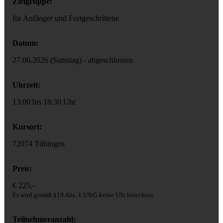
Zielgruppe:
für Anfänger und Fortgeschrittene
Datum:
27.06.2026 (Samstag) - abgeschlossen
Uhrzeit:
13:00 bis 18:30 Uhr
Kursort:
72074 Tübingen
Preis:
€ 225,-
Es wird gemäß §19 Abs. 1 UStG keine USt berechnet.
Teilnehmeranzahl: