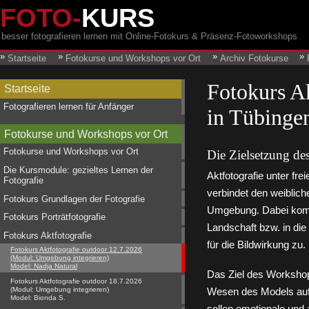
FOTO-
KURS
besser fotografieren lernen mit Online-Fotokurs & Präsenz-Fotoworkshops
Startseite
Fotokurse und Workshops vor Ort
Archiv Fotokurse
Fotokurs A
Startseite
Fotografieren lernen für Anfänger
in Tübinge
Fotokurse und Workshops vor Ort
Fotokurse und Workshops vor Ort
Die Zielsetzung d
Die Kursmodule: gezieltes Lernen der
Aktfotografie unter fr
Fotografie
verbindet den weiblich
Fotokurs Grundlagen der Fotografie
Umgebung. Dabei kommt
Fotokurs Porträtfotografie
Landschaft bzw. in di
Fotokurs Aktfotografie
für die Bildwirkung zu.
Fotokurs Aktfotografie outdoor 12.7.2026
(Modul: Umgebung integrieren)
Model: Nadja Natural
Das Ziel des Workshops
Fotokurs Aktfotografie outdoor 18.7.2026
(Modul: Umgebung integrieren)
Wesen des Models auf
Model: Bionda S.
sollen emotionale und