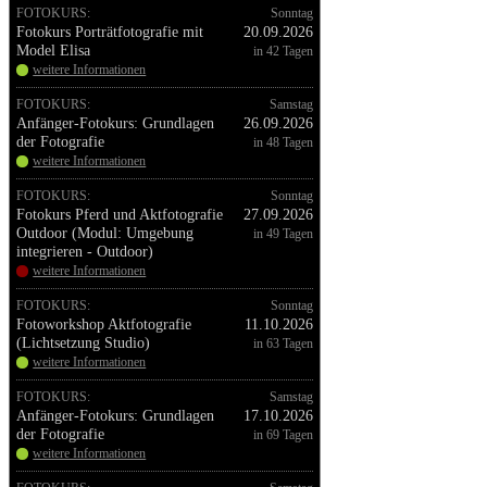
FOTOKURS:
Sonntag
Fotokurs Porträtfotografie mit
20.09.2026
Model Elisa
in 42 Tagen
weitere Informationen
FOTOKURS:
Samstag
Anfänger-Fotokurs: Grundlagen
26.09.2026
der Fotografie
in 48 Tagen
weitere Informationen
FOTOKURS:
Sonntag
Fotokurs Pferd und Aktfotografie
27.09.2026
Outdoor (Modul: Umgebung
in 49 Tagen
integrieren - Outdoor)
weitere Informationen
FOTOKURS:
Sonntag
Fotoworkshop Aktfotografie
11.10.2026
(Lichtsetzung Studio)
in 63 Tagen
weitere Informationen
FOTOKURS:
Samstag
Anfänger-Fotokurs: Grundlagen
17.10.2026
der Fotografie
in 69 Tagen
weitere Informationen